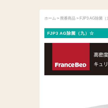
ホーム
>
廃番商品
> FJP3 AG除菌
FJP3 AG除菌（九）☆