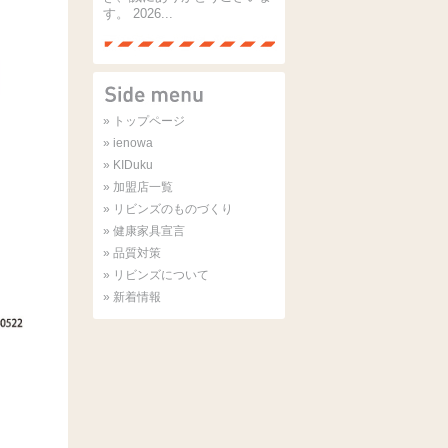
す。 2026...
» トップページ
» ienowa
» KIDuku
» 加盟店一覧
» リビンズのものづくり
» 健康家具宣言
» 品質対策
» リビンズについて
» 新着情報