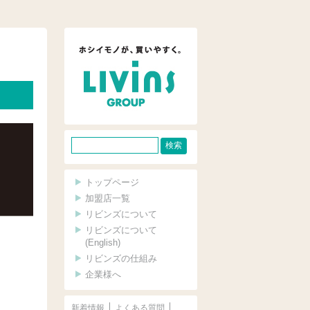
サ
イ
ト
トップページ
内
加盟店一覧
リビンズについて
検
リビンズについて
索
(English)
リビンズの仕組み
企業様へ
新着情報
よくある質問