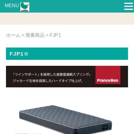
MENU
ホーム
>
廃番商品
> FJP1
FJP1☆