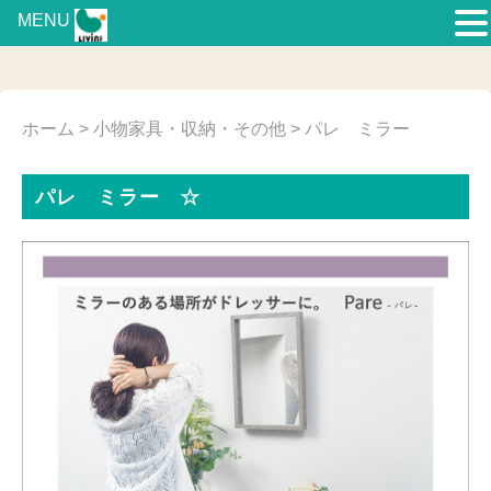
MENU
ホーム
>
小物家具・収納・その他
> パレ ミラー
パレ ミラー ☆