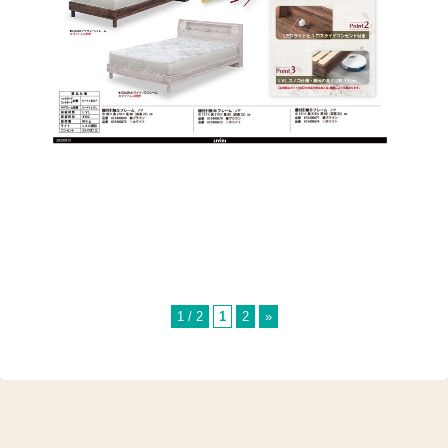
1 / 2
1
2
»