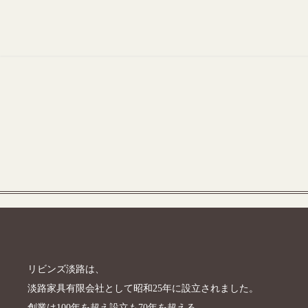
リビンズ淡路は、
淡路家具有限会社として昭和25年に設立されました。
創業は100年を超え設立も70年を超える